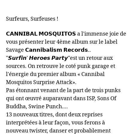
Surfeurs, Surfeuses !
𝗖𝗔𝗡𝗡𝗜𝗕𝗔𝗟 𝗠𝗢𝗦𝗤𝗨𝗜𝗧𝗢𝗦 a l'immense joie de
vous présenter leur 4ème album sur le label
Savage 𝗖𝗮𝗻𝗻𝗶𝗯𝗮𝗹𝗶𝘀𝗺 𝗥𝗲𝗰𝗼𝗿𝗱𝘀..
"𝙎𝙪𝙧𝙛𝙞𝙣' 𝙃𝙚𝙧𝙤𝙚𝙨 𝙋𝙖𝙧𝙩𝙮"est un retour aux
sources. On retrouve le coté punk garage et
l'énergie du premier album « Cannibal
Mosquitos Surprise Attack».
Pas étonnant venant de la part de trois punks
qui ont œuvré auparavant dans ISP, Sons Of
Buddha, Swine Punch....
13 nouveaux titres, dont deux reprises
interprétées à leur façon, vous ferons à
nouveau twister, danser et probablement