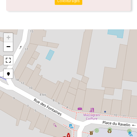
Covoiturages
+
−