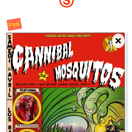
Ⓢ
Past