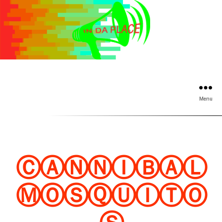
Menu
ⒸⒶⓃⓃⒾⒷⒶⓁ
ⓂⓄⓈⓆⓊⒾⓉⓄ