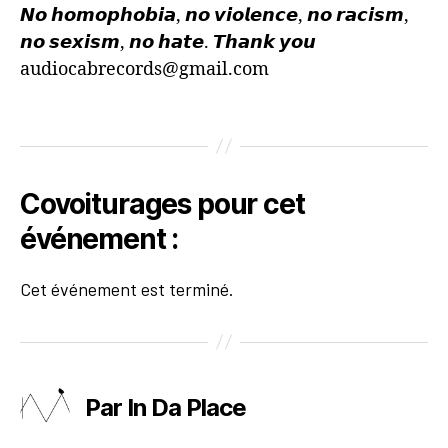
𝙉𝙤 𝙝𝙤𝙢𝙤𝙥𝙝𝙤𝙗𝙞𝙖, 𝙣𝙤 𝙫𝙞𝙤𝙡𝙚𝙣𝙘𝙚, 𝙣𝙤 𝙧𝙖𝙘𝙞𝙨𝙢,
𝙣𝙤 𝙨𝙚𝙭𝙞𝙨𝙢, 𝙣𝙤 𝙝𝙖𝙩𝙚. 𝙏𝙝𝙖𝙣𝙠 𝙮𝙤𝙪
audiocabrecords@gmail.com
Covoiturages pour cet
événement :
Cet événement est terminé.
Par In Da Place