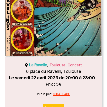
Le Ravelin
Toulouse
Concert
,
,
6 place du Ravelin, Toulouse
Le samedi 22 avril 2023 de 20:00 à 23:00
-
Prix : 5€
Catégories
Publié par :
IN DA PLACE