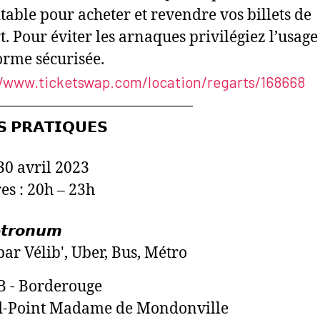
itable pour acheter et revendre vos billets de
t. Pour éviter les arnaques privilégiez l’usage
orme sécurisée.
//www.ticketswap.com/location/regarts/168668
―――――――――――――
𝗦 𝗣𝗥𝗔𝗧𝗜𝗤𝗨𝗘𝗦
 30 avril 2023
es : 20h – 23h
𝙩𝙧𝙤𝙣𝙪𝙢
par Vélib', Uber, Bus, Métro
B - Borderouge
d-Point Madame de Mondonville