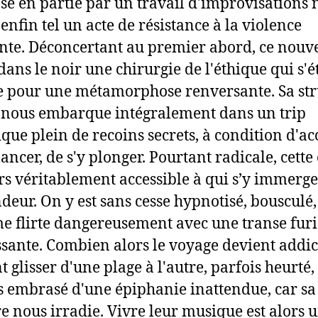
é en partie par un travail d'improvisations 
 enfin tel un acte de résistance à la violence
te. Déconcertant au premier abord, ce nouv
dans le noir une chirurgie de l'éthique qui s'é
e pour une métamorphose renversante. Sa str
nous embarque intégralement dans un trip
tique plein de recoins secrets, à condition d'ac
 lancer, de s'y plonger. Pourtant radicale, cett
ors véritablement accessible à qui s’y immerg
deur. On y est sans cesse hypnotisé, bousculé,
e flirte dangereusement avec une transe furi
sante. Combien alors le voyage devient addict
t glisser d'une plage à l'autre, parfois heurté,
s embrasé d'une épiphanie inattendue, car sa
e nous irradie. Vivre leur musique est alors 