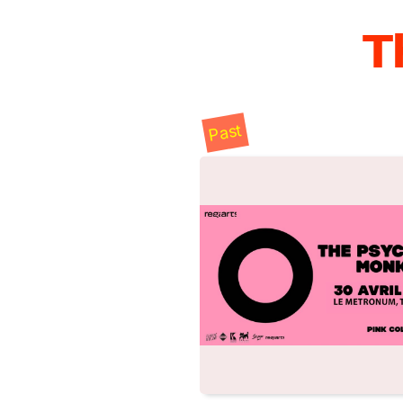
𝗧
Past