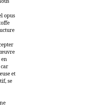
nous
el opus
toffe
ucture
cepter
e œuvre
e en
 car
euse et
if, se
une