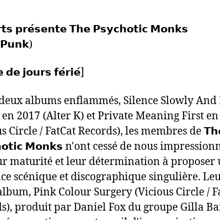
𝘁𝘀 𝗽𝗿𝗲́𝘀𝗲𝗻𝘁𝗲 𝗧𝗵𝗲 𝗣𝘀𝘆𝗰𝗵𝗼𝘁𝗶𝗰 𝗠𝗼𝗻𝗸𝘀
-𝗣𝘂𝗻𝗸)
𝗲 𝗱𝗲 𝗷𝗼𝘂𝗿𝘀 𝗳𝗲́𝗿𝗶𝗲́]
deux albums enflammés, Silence Slowly And
 en 2017 (Alter K) et Private Meaning First e
s Circle / FatCat Records), les membres de 𝗧𝗵
𝗵𝗼𝘁𝗶𝗰 𝗠𝗼𝗻𝗸𝘀 n'ont cessé de nous impressio
ur maturité et leur détermination à proposer
ce scénique et discographique singulière. Le
lbum, Pink Colour Surgery (Vicious Circle / F
s), produit par Daniel Fox du groupe Gilla Ba