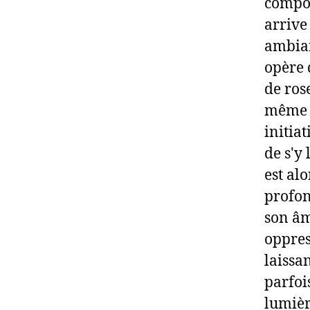
compos
arrive
ambian
opère 
de ros
même 
initia
de s'y
est al
profon
son âm
oppres
laissan
parfoi
lumièr