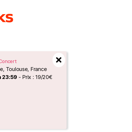
𝗸𝘀
Concert
e, Toulouse, France
à 23:59
- Prix : 19/20€
es