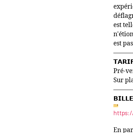
expéri
déflag
est te
n'étion
est p
―――
𝗧𝗔𝗥𝗜
Pré-ve
Sur pl
―――
𝗕𝗜𝗟𝗟
https:
En part