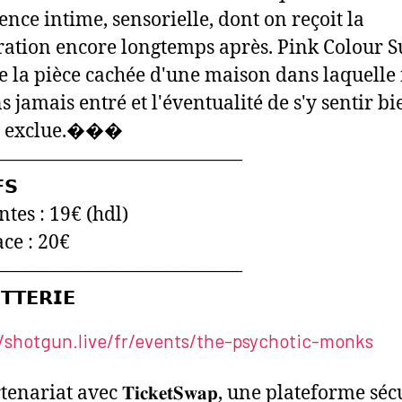
ence intime, sensorielle, dont on reçoit la
ration encore longtemps après. Pink Colour 
lle la pièce cachée d'une maison dans laquelle
s jamais entré et l'éventualité de s'y sentir bi
as exclue.���
―――――――――――――
𝗦
ntes : 19€ (hdl)
ace : 20€
―――――――――――――
𝗧𝗧𝗘𝗥𝗜𝗘
//shotgun.live/fr/events/the-psychotic-monks
enariat avec 𝐓𝐢𝐜𝐤𝐞𝐭𝐒𝐰𝐚𝐩, une plateforme sé