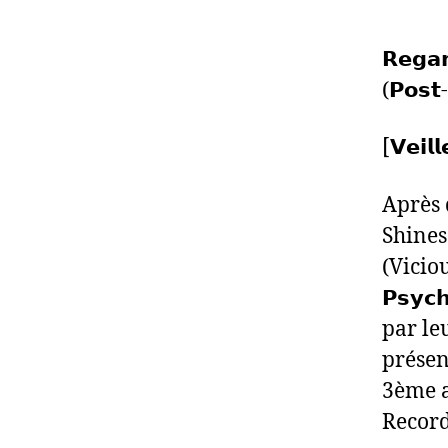
𝗥𝗲𝗴𝗮𝗿
(𝗣𝗼𝘀𝘁
[𝗩𝗲𝗶𝗹𝗹
Après 
Shines
(Viciou
𝗣𝘀𝘆
par le
présen
3ème a
Record