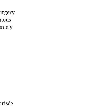
Surgery
 nous
en n'y
curisée