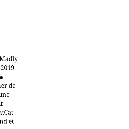
 Madly
n 2019
𝗲
nner de
 une
ur
atCat
nd et