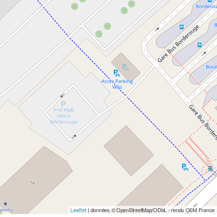
| données © OpenStreetMap/ODbL - rendu OSM France
Leaflet