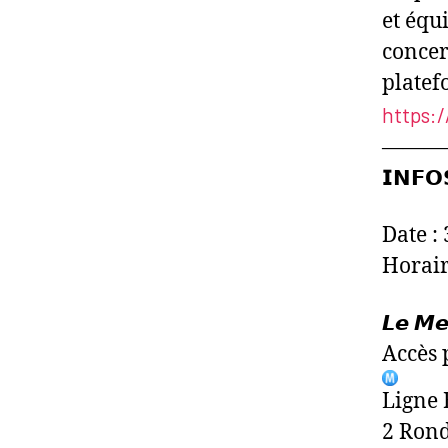
et équ
concer
platef
https:
―――
𝗜𝗡𝗙𝗢
Date :
Horair
𝙇𝙚 𝙈𝙚
Accès 
Ligne 
2 Ron