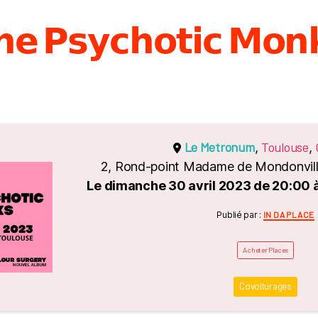
𝗲 𝗣𝘀𝘆𝗰𝗵𝗼𝘁𝗶𝗰 𝗠𝗼𝗻
Le Metronum
Toulouse
,
,
2, Rond-point Madame de Mondonvill
Le dimanche 30 avril 2023 de 20:00 
Catégori
Publié par :
IN DA PLACE
Acheter Places
Covoiturages