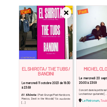
Past
Past
EL SHIROTA / THE TUBS /
MICHEL CLO
BANDINI
Le mercredi 20 sep
20:00 à 23:59
Le mercredi 11 octobre 2023 de 19:30
à 23:59
Concert dans la petite sall
Le chanteur-guitariste […
𝙀𝙡 𝙎𝙝𝙞𝙧𝙤𝙩𝙖 (Post-Grunge/Post-Hardcore,
Mexico, Devil in the Woods) “𝑈𝑛 𝑚𝑎𝑒𝑙𝑠𝑡𝑟𝑜̈𝑚
Le Metronum
,
Toul
[…]