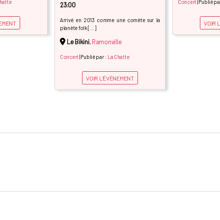
hatte
Concert
| Publié pa
23:00
Arrivé en 2013 comme une comète sur la
NEMENT
VOIR 
planète folk […]
Le Bikini
,
Ramonville
Concert
| Publié par :
La Chatte
VOIR L'ÉVÉNEMENT