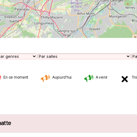
En ce moment
Aujourd'hui
A venir
Tr
hatte