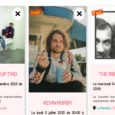
Past
Past
UP TRIO
THE RI
tembre 2023 de
Le mercredi 14
23:59
e - places limitées.
La nouvelle sig
]
logiquement, c'est
KEVIN MORBY
ouse
Le Ravelin
,
T
Le lundi 3 juillet 2023 de 20:00 à