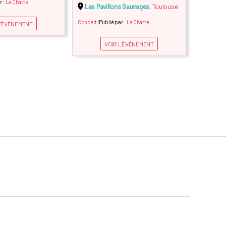
r :
La Chatte
Les Pavillons Sauvages
,
Toulouse
Concert
| Publié par :
La Chatte
L'ÉVÉNEMENT
VOIR L'ÉVÉNEMENT