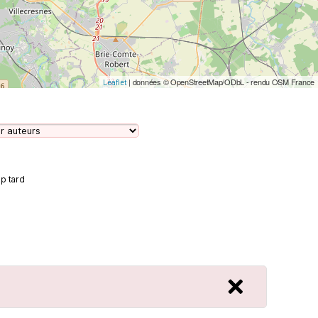
| données © OpenStreetMap/ODbL - rendu OSM France
Leaflet
op tard