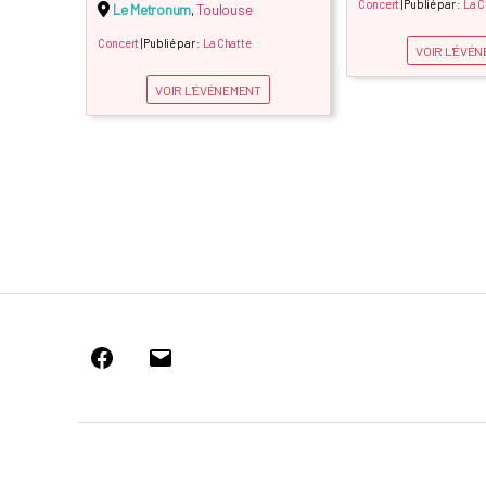
Concert
| Publié par :
La C
Le Metronum
,
Toulouse
Concert
| Publié par :
La Chatte
VOIR L'ÉVÉ
VOIR L'ÉVÉNEMENT
Facebook
E-
mail