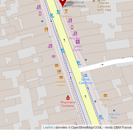
| données © OpenStreetMap/ODbL - rendu OSM France
Leaflet