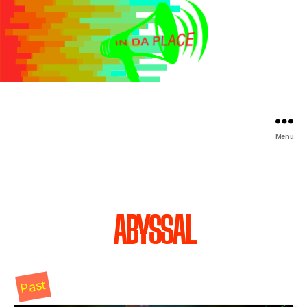
Menu
ABYSSAL
Past