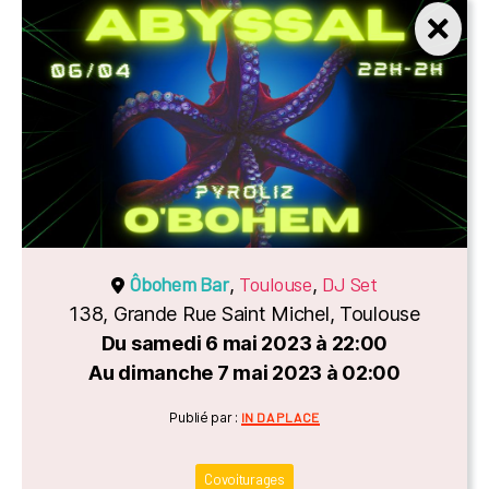
Ôbohem Bar
Toulouse
DJ Set
,
,
138, Grande Rue Saint Michel, Toulouse
Du samedi 6 mai 2023 à 22:00
Au dimanche 7 mai 2023 à 02:00
Catégories
Publié par :
IN DA PLACE
Covoiturages