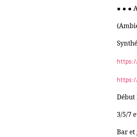
● ● ● 
(Ambie
Synthé
https:/
https:
Début
3/5/7 
Bar et