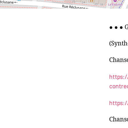
● ● ● 
(Synth
Chanso
https:
contre
https:
Chanso