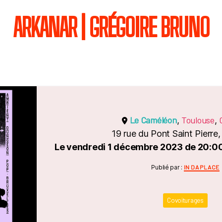
ARKANAR | GRÉGOIRE BRUNO
Le Caméléon
Toulouse
,
,
19 rue du Pont Saint Pierre
Le vendredi 1 décembre 2023 de 20:00
Catégori
Publié par :
IN DA PLACE
Covoiturages