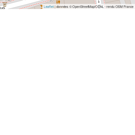
| données © OpenStreetMap/ODbL - rendu OSM France
Leaflet