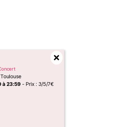
Concert
, Toulouse
 à 23:59
- Prix : 3/5/7€
es