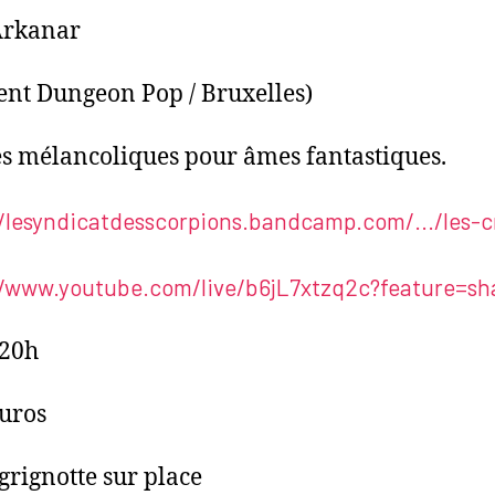
Arkanar
nt Dungeon Pop / Bruxelles)
s mélancoliques pour âmes fantastiques.
/lesyndicatdesscorpions.bandcamp.com/.../les-cr
//www.youtube.com/live/b6jL7xtzq2c?feature=sha
 20h
euros
 grignotte sur place