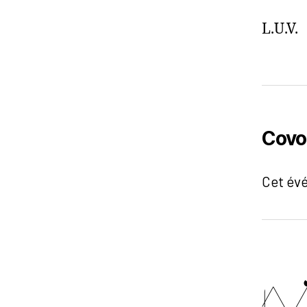
L.U.V.
Covo
Cet év