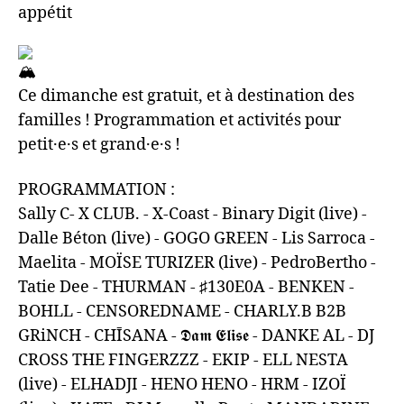
appétit
Ce dimanche est gratuit, et à destination des
familles ! Programmation et activités pour
petit·e·s et grand·e·s !
PROGRAMMATION :
Sally C- X CLUB. - X-Coast - Binary Digit (live) -
Dalle Béton (live) - GOGO GREEN - Lis Sarroca -
Maelita - MOÏSE TURIZER (live) - PedroBertho -
Tatie Dee - THURMAN - ♯130E0A - BENKEN -
BOHLL - CENSOREDNAME - CHARLY.B B2B
GRiNCH - CHĪSANA - 𝕯𝖆𝖒 𝕰𝖑𝖎𝖘𝖊 - DANKE AL - DJ
CROSS THE FINGERZZZ - EKIP - ELL NESTA
(live) - ELHADJI - HENO HENO - HRM - IZOÏ