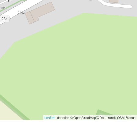
| données © OpenStreetMap/ODbL - rendu OSM France
Leaflet