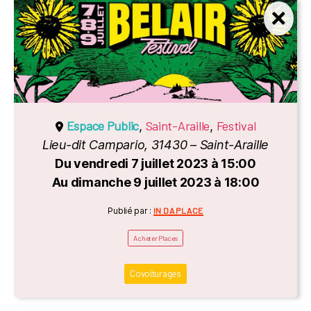
Espace Public
Saint-Araille
Festival
,
,
Lieu-dit Campario, 31430 – Saint-Araille
Du vendredi 7 juillet 2023 à 15:00
Au dimanche 9 juillet 2023 à 18:00
Catégories
Publié par :
IN DA PLACE
Acheter Places
Covoiturages