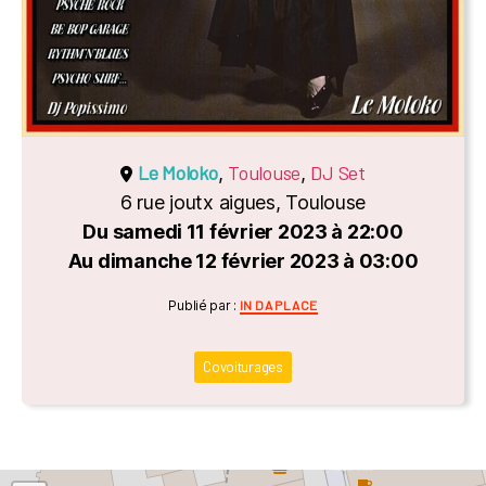
Le Moloko
Toulouse
DJ Set
,
,
6 rue joutx aigues, Toulouse
Du samedi 11 février 2023 à 22:00
Au dimanche 12 février 2023 à 03:00
Catégories
Publié par :
IN DA PLACE
Covoiturages