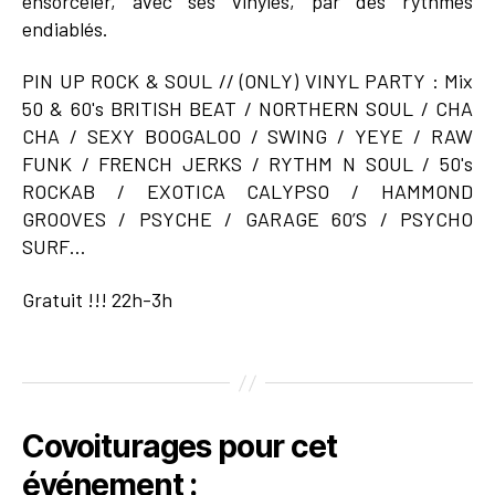
ensorceler, avec ses vinyles, par des rythmes
endiablés.
PIN UP ROCK & SOUL // (ONLY) VINYL PARTY : Mix
50 & 60's BRITISH BEAT / NORTHERN SOUL / CHA
CHA / SEXY BOOGALOO / SWING / YEYE / RAW
FUNK / FRENCH JERKS / RYTHM N SOUL / 50's
ROCKAB / EXOTICA CALYPSO / HAMMOND
GROOVES / PSYCHE / GARAGE 60’S / PSYCHO
SURF…
Gratuit !!! 22h-3h
Covoiturages pour cet
événement :