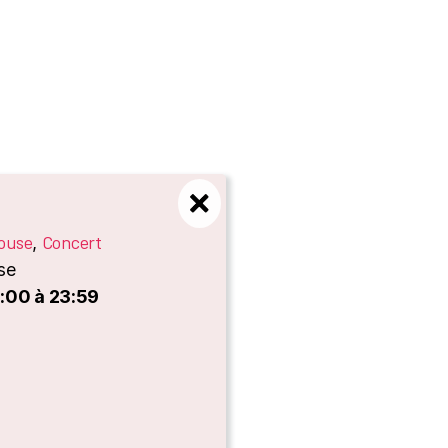
ouse
Concert
,
se
1:00 à 23:59
es