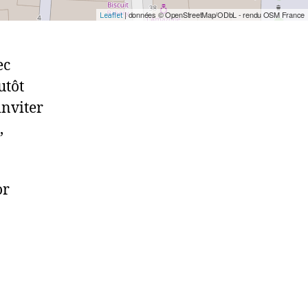
| données © OpenStreetMap/ODbL - rendu OSM France
Leaflet
ec
utôt
inviter
,
or