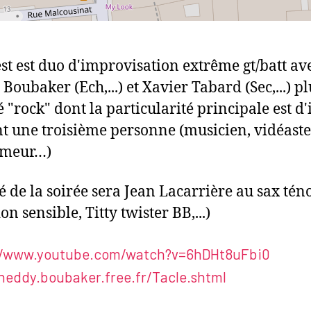
est est duo d'improvisation extrême gt/batt av
Boubaker (Ech,...) et Xavier Tabard (Sec,...) pl
é "rock" dont la particularité principale est d'
t une troisième personne (musicien, vidéaste
rmeur…)
té de la soirée sera Jean Lacarrière au sax tén
n sensible, Titty twister BB,...)
//www.youtube.com/watch?v=6hDHt8uFbi0
/heddy.boubaker.free.fr/Tacle.shtml