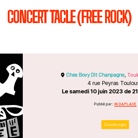
CONCERT TACLE (FREE ROCK)
Ches Bovy Dit Chanpagne
Toul
,
4 rue Peyras Toulou
Le samedi 10 juin 2023 de 2
Catégori
Publié par :
IN DA PLACE
Covoiturages