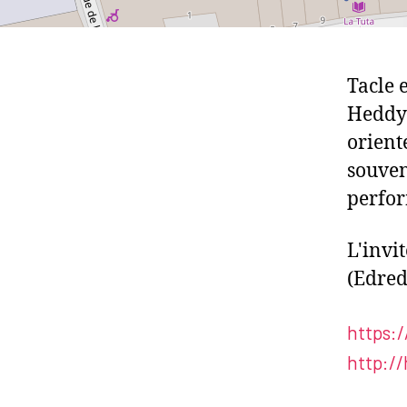
Tacle 
Heddy 
orient
souven
perfo
L'invi
(Edredo
https:
http:/