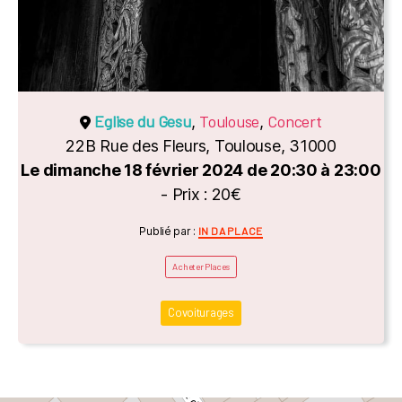
Eglise du Gesu
Toulouse
Concert
,
,
22B Rue des Fleurs, Toulouse, 31000
Le dimanche 18 février 2024 de 20:30 à 23:00
- Prix : 20€
Catégories
Publié par :
IN DA PLACE
Acheter Places
Covoiturages