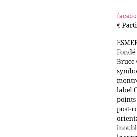
facebo
€ Part
ESMER
Fondé 
Bruce 
symbol
montré
label 
points
post-r
orient
inoubl