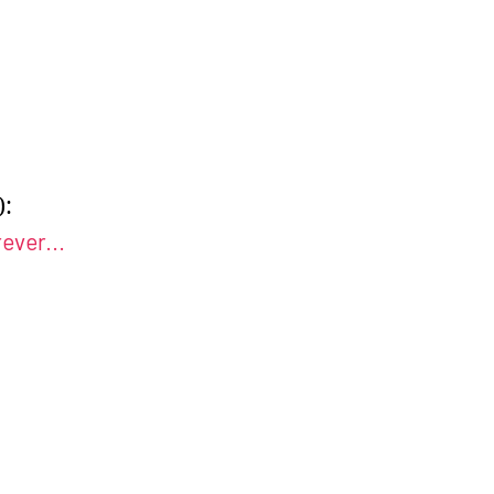
):
ever...