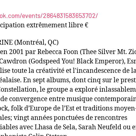
ok.com/events/2864831583653702/
icipation extrêmement libre €
INE (Montréal, QC)
en 2001 par Rebecca Foon (Thee Silver Mt. Zio
Cawdron (Godspeed You! Black Emperor), Es
ise toute la créativité et l'incandescence de l
alaise. En sept albums, dont cinq sur le pres
Constellation, le groupe a exploré inlassablem
 de convergence entre musique contemporain
ock, folk d’Europe de l’Est et traditions moyen
ales; vingt années ponctuées de rencontres
iables avec Lhasa de Sela, Sarah Neufeld ou 