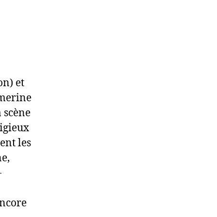
n) et
merine
a scène
tigieux
ent les
e,
-
encore