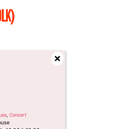
LK)
use
Concert
,
ouse