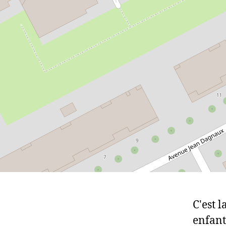
C'est 
enfants