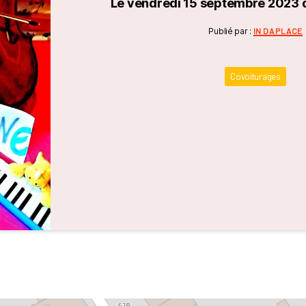
Le vendredi 15 septembre 2023 d
Catégori
Publié par :
IN DA PLACE
Covoiturages