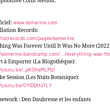
ophoniste Colin Stetson.
www.esmerine.com
ficiel:
llation Records:
//cstrecords.com/pages/esmerine
hing Was Forever Until It Was No More (2022
//esmerine.bandcamp.com/.../everything-was-for
t à Emporter (La Blogothèque):
//youtu.be/_pKOheMLMzI
e Session (Les Nuits Botanique):
//youtu.be/OYlDQttoTLY
ework : Den Daubresse et les enfants