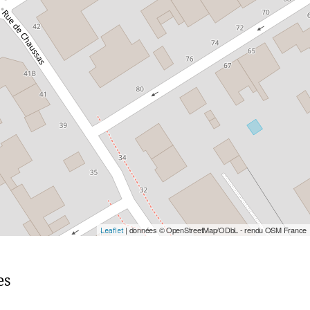
| données © OpenStreetMap/ODbL - rendu OSM France
Leaflet
es