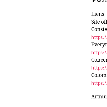
le sax
Liens
Site of
Conste
https:
Everyt
https:
Concer
https:
Colomb
https:
Artmus