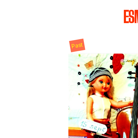
ES
Past