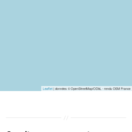
| données © OpenStreetMap/ODbL - rendu OSM France
Leaflet