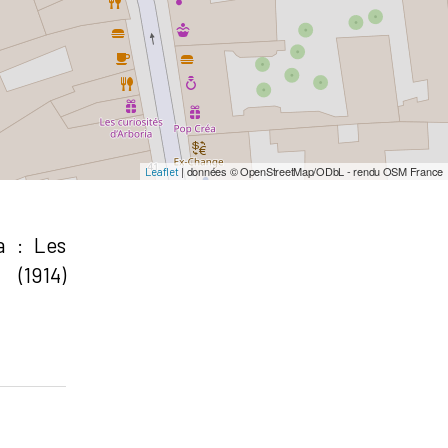
| données © OpenStreetMap/ODbL - rendu OSM France
Leaflet
a : Les
 (1914)