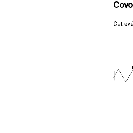
Covo
Cet év