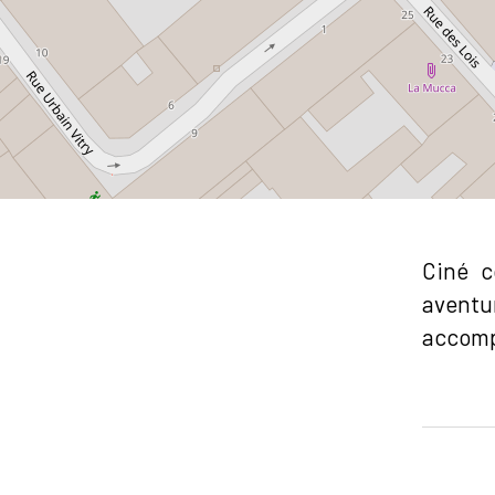
Ciné c
aventu
accomp