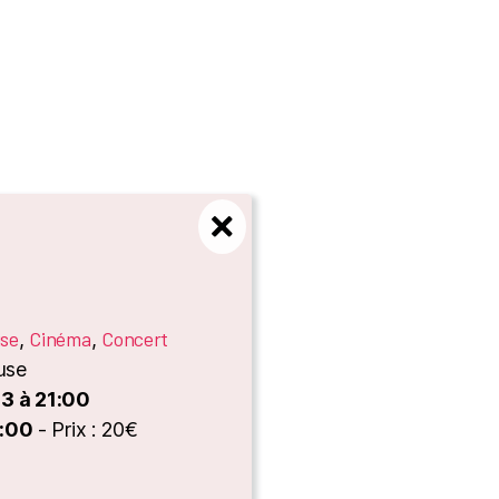
use
Cinéma
Concert
,
,
use
23 à 21:00
3:00
- Prix : 20€
es