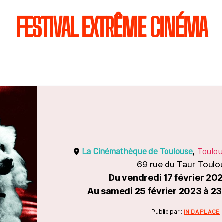
FESTIVAL EXTRÊME CINÉMA
La Cinémathèque de Toulouse
Toulo
,
69 rue du Taur Toulo
Du vendredi 17 février 20
Au samedi 25 février 2023 à 2
Catégori
Publié par :
IN DA PLACE