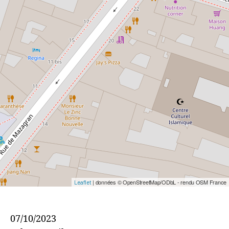
| données © OpenStreetMap/ODbL - rendu OSM France
Leaflet
07/10/2023