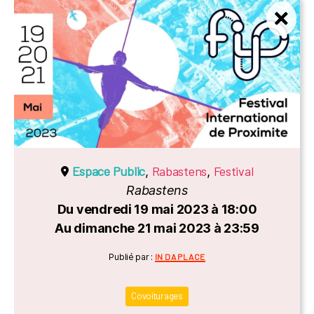
Espace Public
Rabastens
Festival
,
,
Rabastens
Du vendredi 19 mai 2023 à 18:00
Au dimanche 21 mai 2023 à 23:59
Catégories
Publié par :
IN DA PLACE
Covoiturages