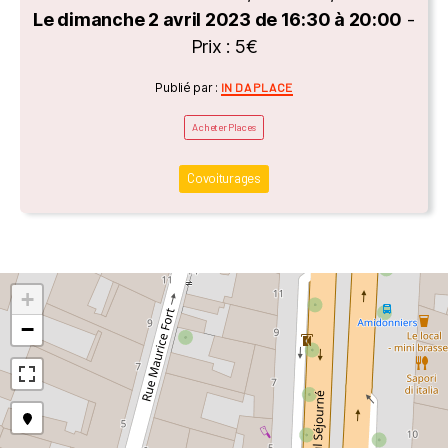
Le dimanche 2 avril 2023 de 16:30 à 20:00
-
Prix : 5€
Catégories
Publié par :
IN DA PLACE
Acheter Places
Covoiturages
+
−