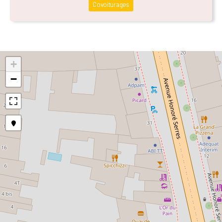
Covoiturages
+
−