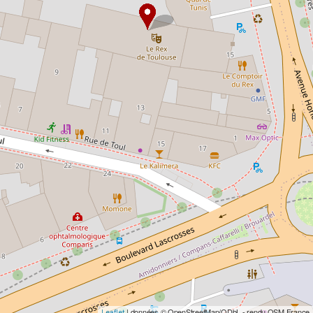
| données © OpenStreetMap/ODbL - rendu OSM France
Leaflet