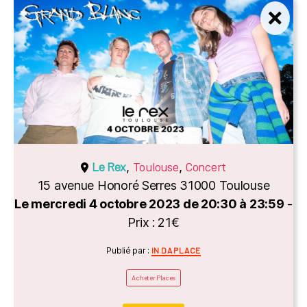
Le Rex
Toulouse
Concert
,
,
15 avenue Honoré Serres 31000 Toulouse
Le mercredi 4 octobre 2023 de 20:30 à 23:59
-
Prix : 21€
Catégories
Publié par :
IN DA PLACE
Acheter Places