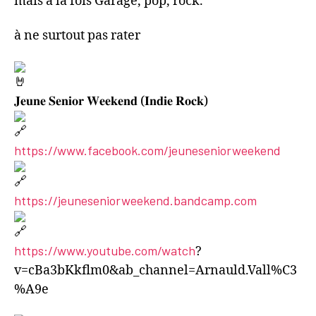
mais à la fois Garage, pop, rock.
à ne surtout pas rater
𝐉𝐞𝐮𝐧𝐞 𝐒𝐞𝐧𝐢𝐨𝐫 𝐖𝐞𝐞𝐤𝐞𝐧𝐝 (𝐈𝐧𝐝𝐢𝐞 𝐑𝐨𝐜𝐤)
https://www.facebook.com/jeuneseniorweekend
https://jeuneseniorweekend.bandcamp.com
https://www.youtube.com/watch
?
v=cBa3bKkflm0&ab_channel=Arnauld.Vall%C3
%A9e