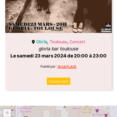
Gloria
Toulouse
Concert
,
,
gloria bar toulouse
Le samedi 23 mars 2024 de 20:00 à 23:00
Catégories
Publié par :
IN DA PLACE
Covoiturages
+