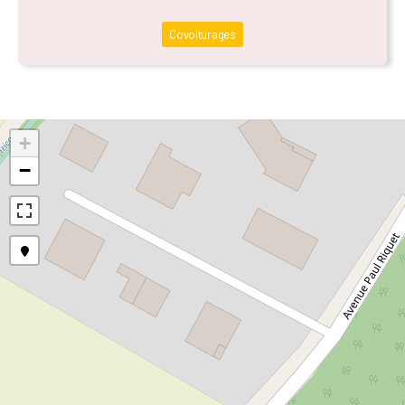
Covoiturages
+
−