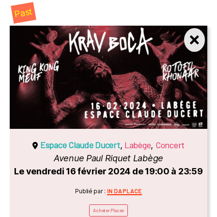
Past
Espace Claude Ducert
Labège
Concert
,
,
Avenue Paul Riquet Labège
Le vendredi 16 février 2024 de 19:00 à 23:59
Catégories
Publié par :
IN DA PLACE
Acheter Places