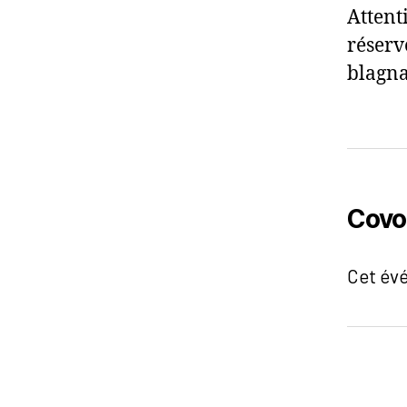
Attent
réserv
blagna
Covo
Cet év