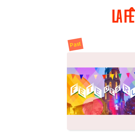
LA F
Past