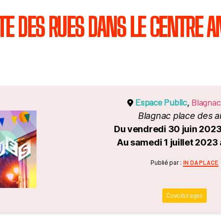
ÊTE DES RUES DANS LE CENTRE A
Espace Public
Blagnac
,
Blagnac place des a
Du vendredi 30 juin 2023
Au samedi 1 juillet 2023
Catégori
Publié par :
IN DA PLACE
Covoiturages