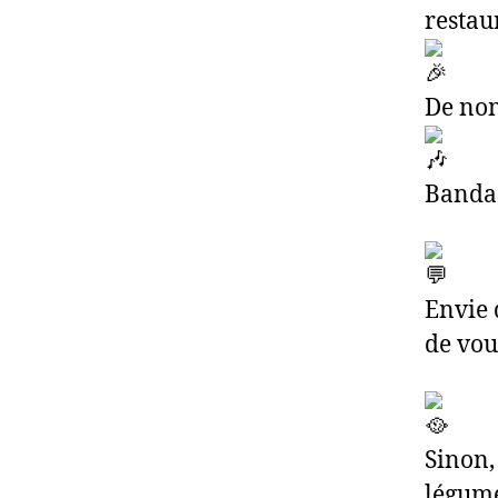
restau
De no
Bandas
Envie 
de vou
Sinon,
légume