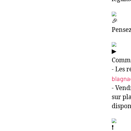
Pensez
Commen
- Les 
blagnac
- Vend
sur pl
dispon