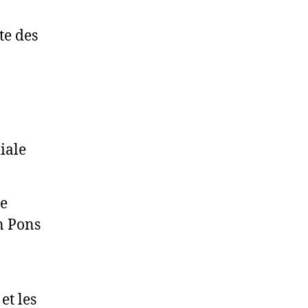
te des
iale
se
n Pons
et les