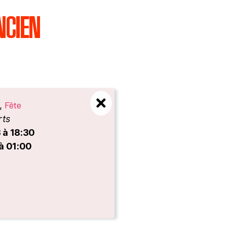
NCIEN
Fête
,
rts
 à 18:30
 à 01:00
es