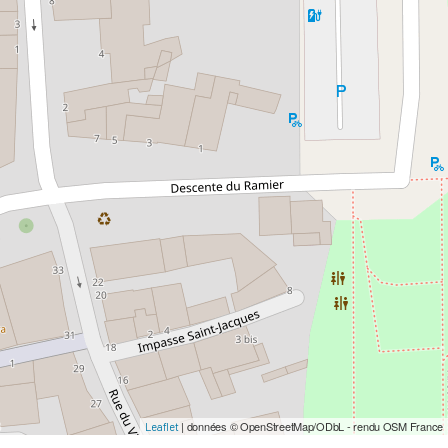
| données © OpenStreetMap/ODbL - rendu OSM France
Leaflet