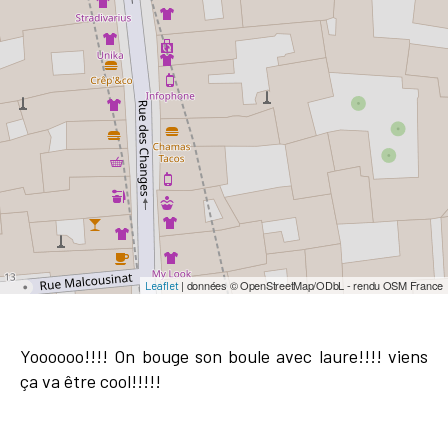
| données © OpenStreetMap/ODbL - rendu OSM France
Leaflet
Yoooooo!!!! On bouge son boule avec laure!!!! viens
ça va être cool!!!!!