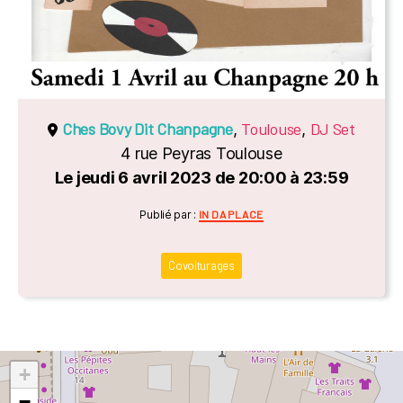
Ches Bovy Dit Chanpagne
Toulouse
DJ Set
,
,
4 rue Peyras Toulouse
Le jeudi 6 avril 2023 de 20:00 à 23:59
Catégories
Publié par :
IN DA PLACE
Covoiturages
+
−