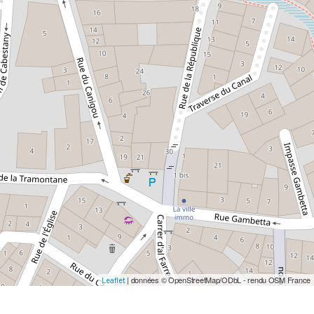
| données © OpenStreetMap/ODbL - rendu OSM France
Leaflet