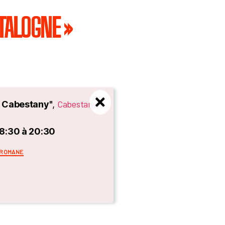
TALOGNE »
Cabestany
e Cabestany"
,
,
18:30 à 20:30
s
 ROMANE