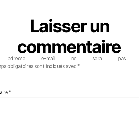
Laisser un
commentaire
e adresse e-mail ne sera pas pub
ps obligatoires sont indiqués avec
*
aire
*