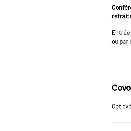
Confér
retrait
Entrée 
ou par 
Covo
Cet év