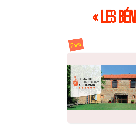
« LES BÉ
Past