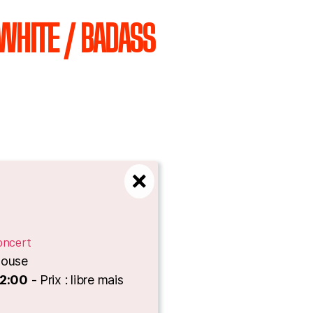
WHITE / BADASS
oncert
louse
22:00
- Prix : libre mais