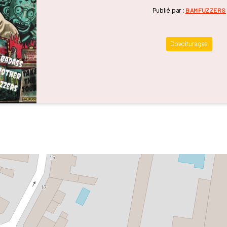
Catégori
Publié par :
BAMFUZZERS
Covoiturages