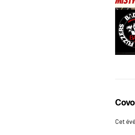
Covo
Cet év