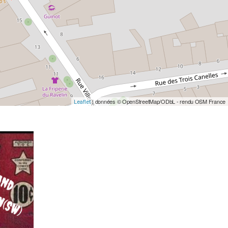
| données © OpenStreetMap/ODbL - rendu OSM France
Leaflet