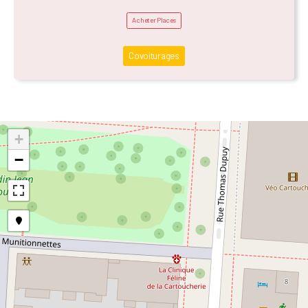
Acheter Places
Covoiturages
+
−