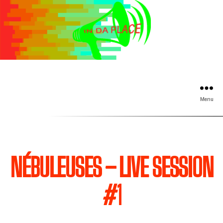
Menu
NÉBULEUSES – LIVE SESSION
#1