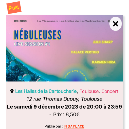
Past
Les Halles de la Cartoucherie
Toulouse
Concert
,
,
12 rue Thomas Dupuy, Toulouse
Le samedi 9 décembre 2023 de 20:00 à 23:59
- Prix : 8,50€
Catégories
Publié par :
IN DA PLACE