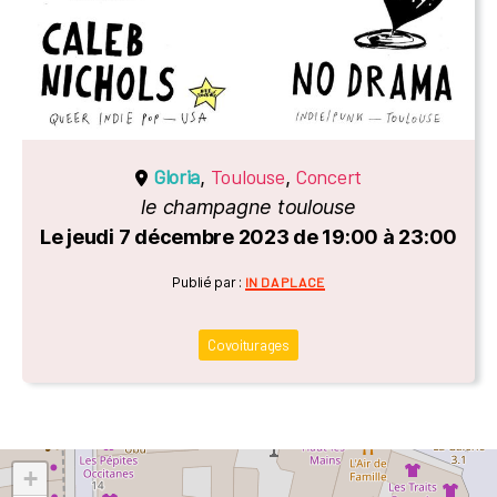
Gloria
Toulouse
Concert
,
,
le champagne toulouse
Le jeudi 7 décembre 2023 de 19:00 à 23:00
Catégories
Publié par :
IN DA PLACE
Covoiturages
+