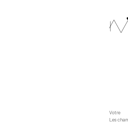
Votr
Les cham