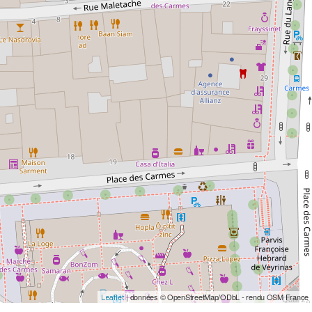
| données © OpenStreetMap/ODbL - rendu OSM France
Leaflet