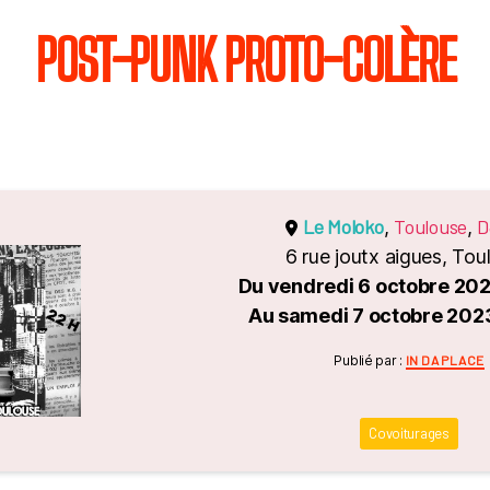
POST-PUNK PROTO-COLÈRE
Le Moloko
Toulouse
D
,
,
6 rue joutx aigues, Tou
Du vendredi 6 octobre 202
Au samedi 7 octobre 2023
Catégori
Publié par :
IN DA PLACE
Covoiturages