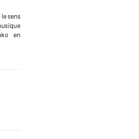
 le sens
musique
loko en