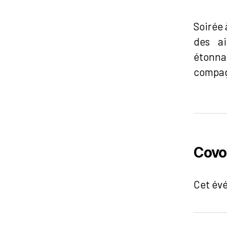
Soirée 
des ai
étonna
compag
Covo
Cet év