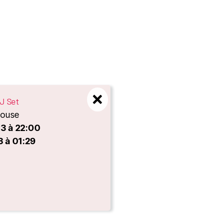
J Set
louse
3 à 22:00
 à 01:29
es