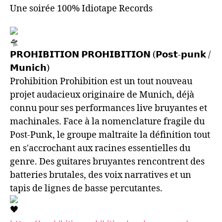
Une soirée 100% Idiotape Records
𝗣𝗥𝗢𝗛𝗜𝗕𝗜𝗧𝗜𝗢𝗡 𝗣𝗥𝗢𝗛𝗜𝗕𝗜𝗧𝗜𝗢𝗡 (𝗣𝗼𝘀𝘁-𝗽𝘂𝗻𝗸 /
𝗠𝘂𝗻𝗶𝗰𝗵)
Prohibition Prohibition est un tout nouveau
projet audacieux originaire de Munich, déjà
connu pour ses performances live bruyantes et
machinales. Face à la nomenclature fragile du
Post-Punk, le groupe maltraite la définition tout
en s'accrochant aux racines essentielles du
genre. Des guitares bruyantes rencontrent des
batteries brutales, des voix narratives et un
tapis de lignes de basse percutantes.