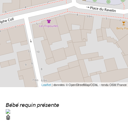
| données © OpenStreetMap/ODbL - rendu OSM France
Leaflet
𝘉𝘦́𝘣𝘦́ 𝘳𝘦𝘲𝘶𝘪𝘯 𝘱𝘳𝘦́𝘴𝘦𝘯𝘵𝘦