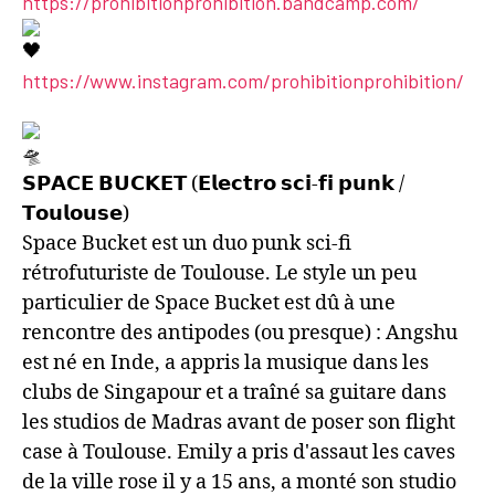
https://prohibitionprohibition.bandcamp.com/
https://www.instagram.com/prohibitionprohibition/
𝗦𝗣𝗔𝗖𝗘 𝗕𝗨𝗖𝗞𝗘𝗧 (𝗘𝗹𝗲𝗰𝘁𝗿𝗼 𝘀𝗰𝗶-𝗳𝗶 𝗽𝘂𝗻𝗸 /
𝗧𝗼𝘂𝗹𝗼𝘂𝘀𝗲)
Space Bucket est un duo punk sci-fi
rétrofuturiste de Toulouse. Le style un peu
particulier de Space Bucket est dû à une
rencontre des antipodes (ou presque) : Angshu
est né en Inde, a appris la musique dans les
clubs de Singapour et a traîné sa guitare dans
les studios de Madras avant de poser son flight
case à Toulouse. Emily a pris d'assaut les caves
de la ville rose il y a 15 ans, a monté son studio