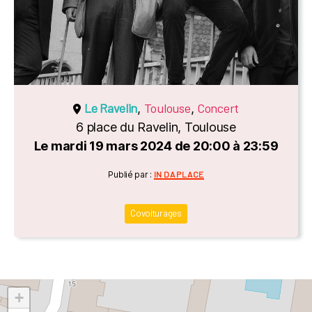
Le Ravelin
Toulouse
Concert
,
,
6 place du Ravelin, Toulouse
Le mardi 19 mars 2024 de 20:00 à 23:59
Catégories
Publié par :
IN DA PLACE
Covoiturages
+