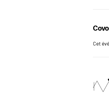
Covo
Cet év