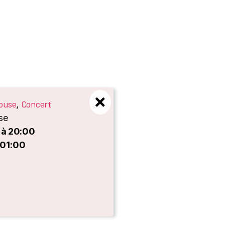
ouse
Concert
,
se
 à 20:00
 01:00
es