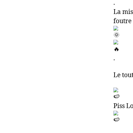
.
La mis
foutre
.
Le tou
Piss L