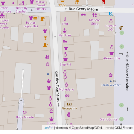
| données © OpenStreetMap/ODbL - rendu OSM France
Leaflet