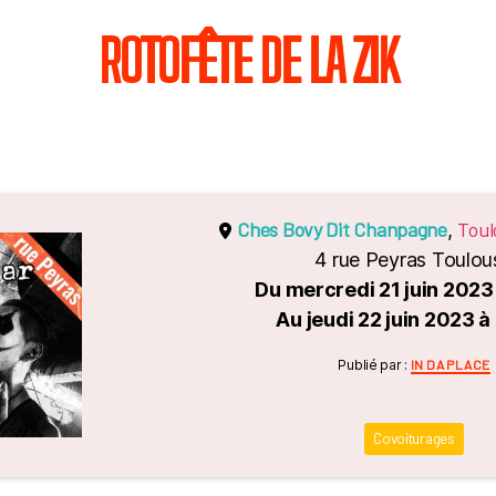
ROTOFÊTE DE LA ZIK
Ches Bovy Dit Chanpagne
Toul
,
4 rue Peyras Toulou
Du mercredi 21 juin 2023
Au jeudi 22 juin 2023 à
Catégori
Publié par :
IN DA PLACE
Covoiturages