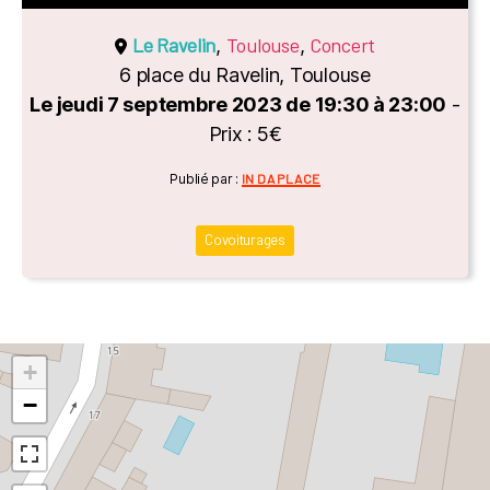
Le Ravelin
Toulouse
Concert
,
,
6 place du Ravelin, Toulouse
Le jeudi 7 septembre 2023 de 19:30 à 23:00
-
Prix : 5€
Catégories
Publié par :
IN DA PLACE
Covoiturages
+
−