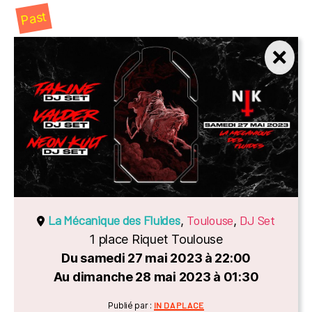
Past
La Mécanique des Fluides
Toulouse
DJ Set
,
,
1 place Riquet Toulouse
Du samedi 27 mai 2023 à 22:00
Au dimanche 28 mai 2023 à 01:30
Catégories
Publié par :
IN DA PLACE