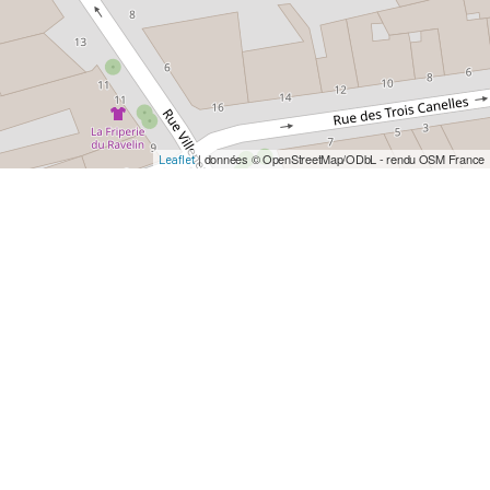
| données © OpenStreetMap/ODbL - rendu OSM France
Leaflet