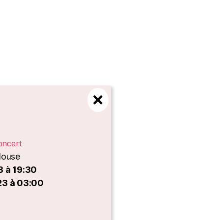
oncert
louse
3 à 19:30
23 à 03:00
es