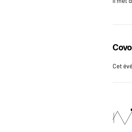
Il met 
Covo
Cet év