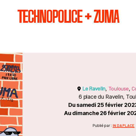
TECHNOPOLICE + ZUMA
Le Ravelin
Toulouse
C
,
,
6 place du Ravelin, Tou
Du samedi 25 février 202
Au dimanche 26 février 20
Catégori
Publié par :
IN DA PLACE