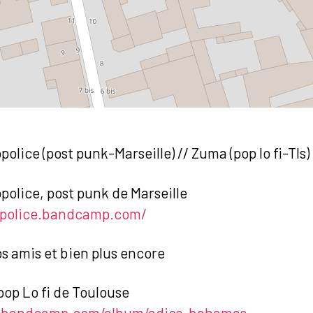
olice (post punk-Marseille) // Zuma (pop lo fi-Tls)
olice, post punk de Marseille
police.bandcamp.com/
s amis et bien plus encore
op Lo fi de Toulouse
.bandcamp.com/album/adios-bahamas