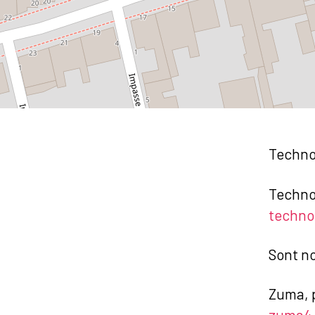
Technop
Technop
techno
Sont no
Zuma, p
zuma4