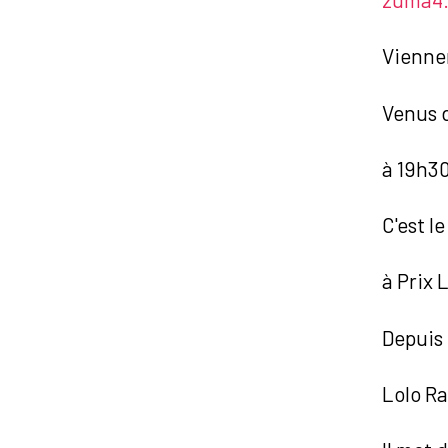
Vienne
Venus d
à 19h3
C'est l
à Prix 
Depuis 
Lolo Ra