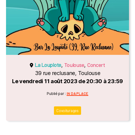
La Loupiote
Toulouse
Concert
,
,
39 rue reclusane, Toulouse
Le vendredi 11 août 2023 de 20:30 à 23:59
Catégories
Publié par :
IN DA PLACE
Covoiturages