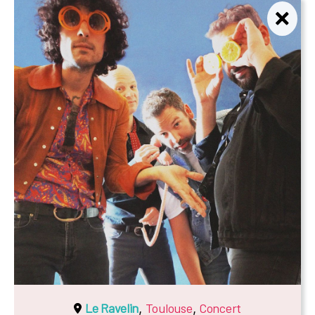
Le Ravelin
Toulouse
Concert
,
,