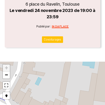
6 place du Ravelin, Toulouse
Le vendredi 24 novembre 2023 de 19:00 à
23:59
Catégories
Publié par :
IN DA PLACE
Covoiturages
+
−