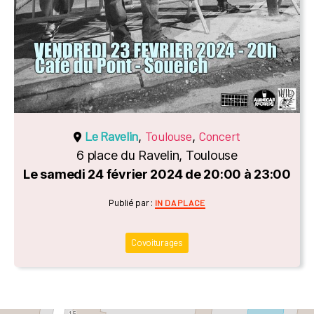
Le Ravelin
Toulouse
Concert
,
,
6 place du Ravelin, Toulouse
Le samedi 24 février 2024 de 20:00 à 23:00
Catégories
Publié par :
IN DA PLACE
Covoiturages