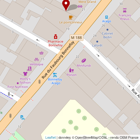
| données © OpenStreetMap/ODbL - rendu OSM France
Leaflet