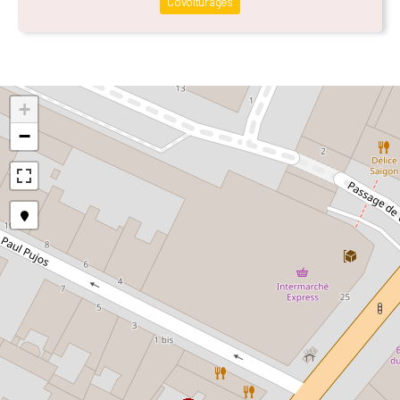
Covoiturages
+
−