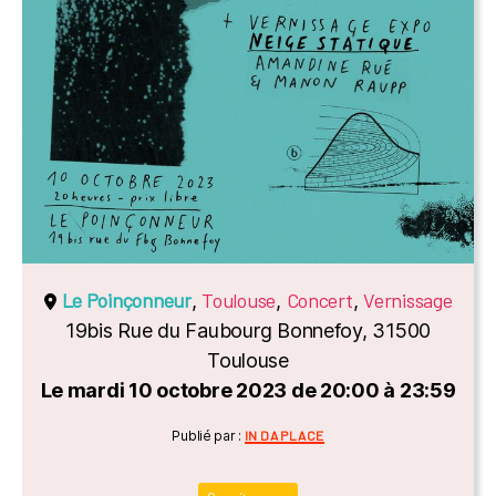
Le Poinçonneur
Toulouse
Concert
Vernissage
,
,
,
19bis Rue du Faubourg Bonnefoy, 31500
Toulouse
Le mardi 10 octobre 2023 de 20:00 à 23:59
Catégories
Publié par :
IN DA PLACE