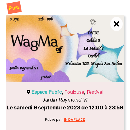
Past
Espace Public
Toulouse
Festival
,
,
Jardin Raymond VI
Le samedi 9 septembre 2023 de 12:00 à 23:59
Catégories
Publié par :
IN DA PLACE