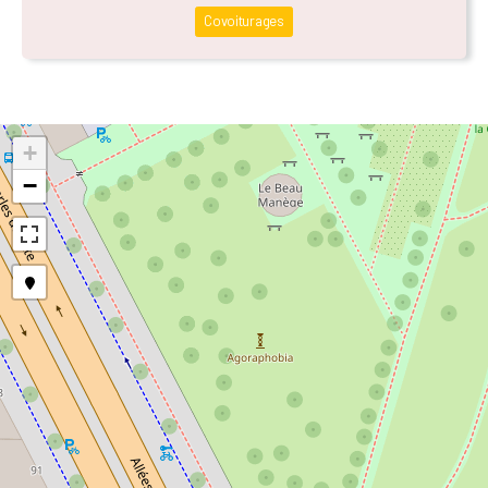
Covoiturages
+
−