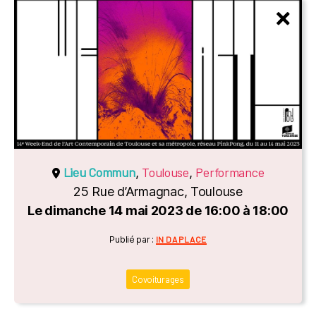
Lieu Commun
Toulouse
Performance
,
,
25 Rue d’Armagnac, Toulouse
Le dimanche 14 mai 2023 de 16:00 à 18:00
Catégories
Publié par :
IN DA PLACE
Covoiturages