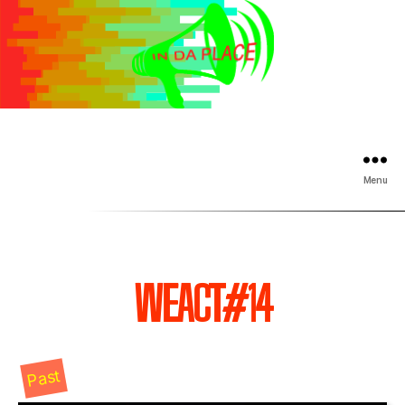
Menu
WEACT#14
Past