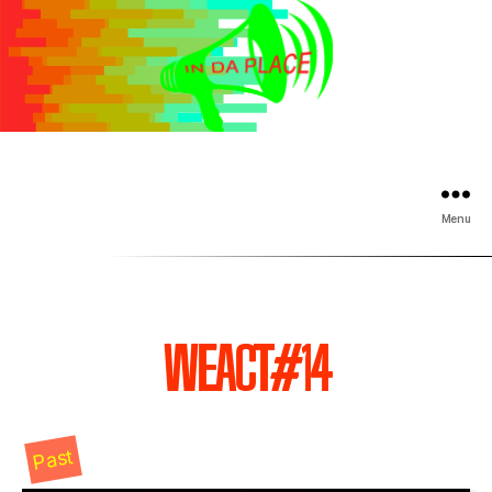
Menu
WEACT#14
Past