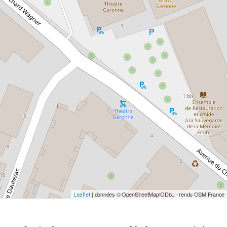
| données © OpenStreetMap/ODbL - rendu OSM France
Leaflet