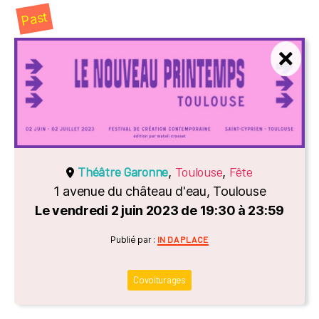
Past
Théâtre Garonne
Toulouse
Fête
,
,
1 avenue du château d'eau, Toulouse
Le vendredi 2 juin 2023 de 19:30 à 23:59
Catégories
Publié par :
IN DA PLACE
Covoiturages