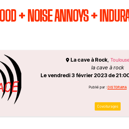
OOD + NOISE ANNOYS + INDURA
Toulous
La cave à Rock
,
la cave à rock
Le vendredi 3 février 2023 de 21:0
Catégori
Publié par :
DISTORAMA
Covoiturages