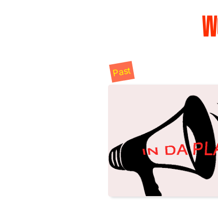
W
Past