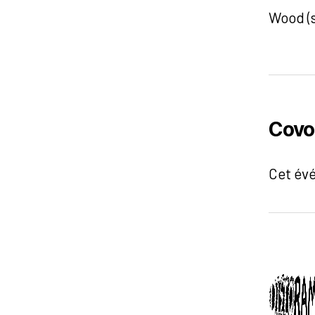
Wood (s
Covo
Cet év