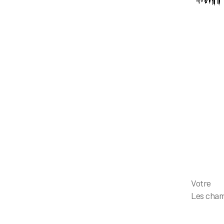
Votr
Les cham