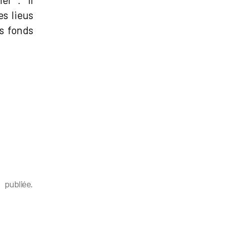
es lieus
as fonds
liée.