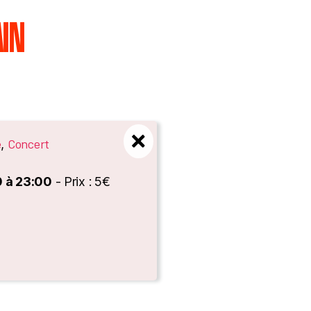
IN
e
Concert
,
0 à 23:00
- Prix : 5€
es