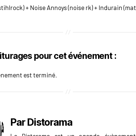
tihlrock) + Noise Annoys (noise rk) + Indurain (mat
iturages pour cet événement :
énement est terminé.
Par Distorama
Le Distorama est un agenda évènementi