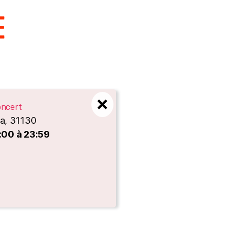
E
ncert
ma, 31130
1:00 à 23:59
es