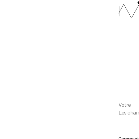
Votr
Les cham
Comment