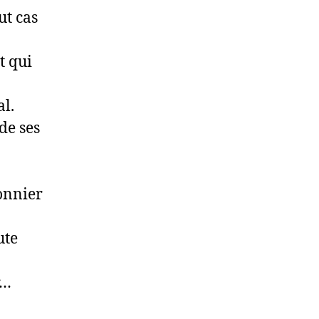
ut cas
t qui
al.
 de ses
onnier
ute
r…