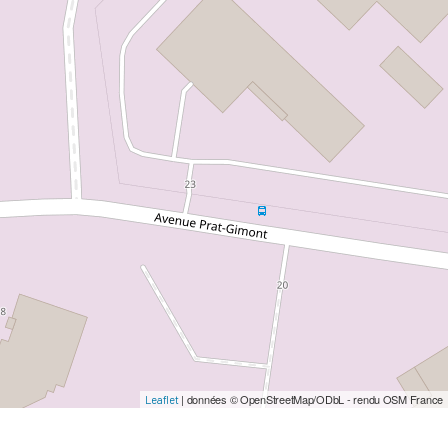
| données © OpenStreetMap/ODbL - rendu OSM France
Leaflet