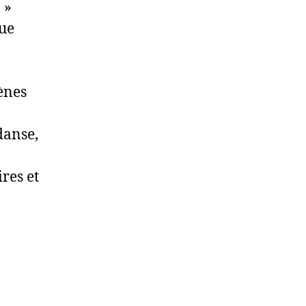
 »
que
ènes
danse,
ires et