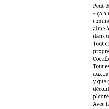
Peut-êt
« ça a
comme 
aime à
dans u
Tout es
propre
Cocofio
Tout e
aux ra
y que 
décont
pleure
Avec l