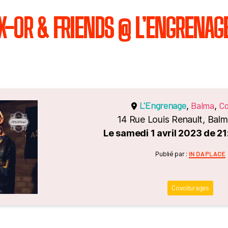
X-OR & FRIENDS @ L’ENGRENAG
L'Engrenage
Balma
Co
,
,
14 Rue Louis Renault, Bal
Le samedi 1 avril 2023 de 2
Catégori
Publié par :
IN DA PLACE
Covoiturages