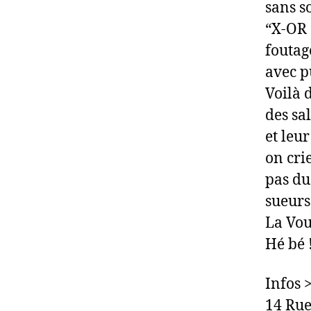
sans s
“X-OR 
foutag
avec pu
Voilà 
des sal
et leu
on cri
pas du 
sueurs
La Vou
Hé bé 
Infos 
14 Rue