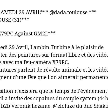
SAMEDI 29 AVRIL*** @dada.toulouse ***
USE (31)***
X79PC Against GM2L***
di 29 Avril, Lambin Turbine à le plaisir de
ter des peintures sur format libre et des vidé
s avec ma feu-caméra X79PC.
intures parlent de révolte animale et les vidé
nent d'une fête que l'on aimerait permanent
sition n'existera que le temps de l'événement
 il a invité des copaines du souple system (44b
 b2b Veronik Legame, @elohize du duo Shakti