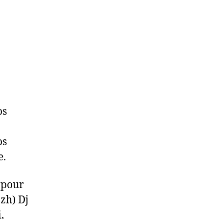
os
os
e.
 pour
zh) Dj
,