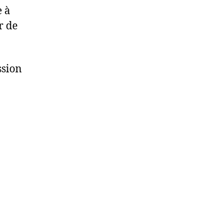
e à
r de
ssion