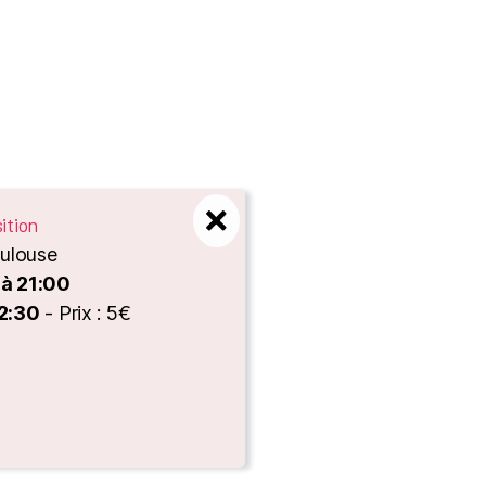
ition
oulouse
 à 21:00
2:30
- Prix : 5€
es