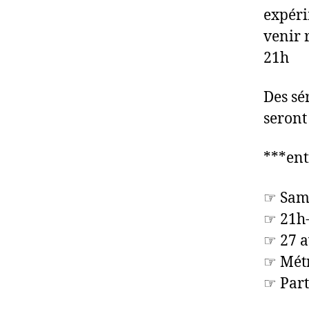
expéri
venir 
21h
Des sé
seront
***ent
☞ Sam
☞ 21h
☞ 27 a
☞ Métr
☞ Part