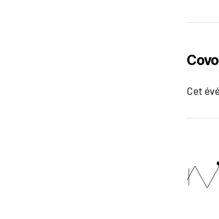
Covo
Cet év