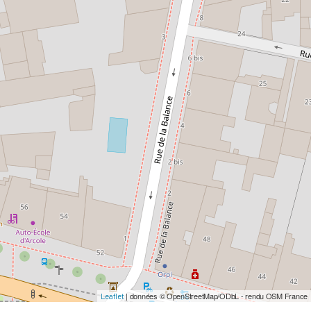
| données © OpenStreetMap/ODbL - rendu OSM France
Leaflet