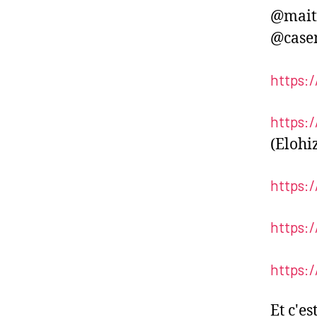
@maitr
@casem
https:
https:
(Elohi
https:
https:
https:
Et c'e