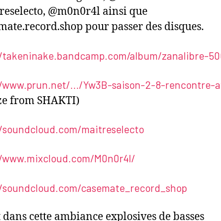
eselecto, @m0n0r4l ainsi que
ate.record.shop pour passer des disques.
//takeninake.bandcamp.com/album/zanalibre-5
//www.prun.net/.../Yw3B-saison-2-8-rencontre-av
ze from SHAKTI)
//soundcloud.com/maitreselecto
//www.mixcloud.com/M0n0r4l/
//soundcloud.com/casemate_record_shop
st dans cette ambiance explosives de basses