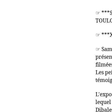
☞ ***
TOULO
☞ ***
☞ Same
présen
filmée
Les pe
témoig
L'expo
lequel
Dibale