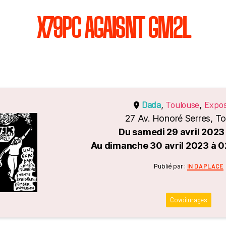
X79PC AGAISNT GM2L
Dada
Toulouse
Expos
,
,
27 Av. Honoré Serres, T
Du samedi 29 avril 2023
Au dimanche 30 avril 2023 à 0
Catégori
Publié par :
IN DA PLACE
Covoiturages