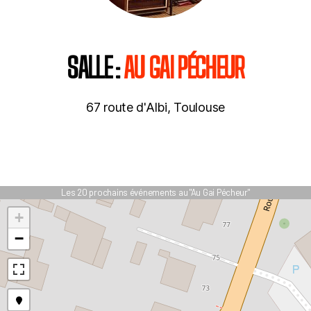
SALLE :
AU GAI PÉCHEUR
67 route d'Albi, Toulouse
Les 20 prochains événements au "Au Gai Pécheur"
+
−