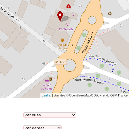
| données © OpenStreetMap/ODbL - rendu OSM France
Leaflet