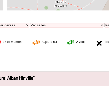
En ce moment
Aujourd'hui
A venir
Tr
el Alban Minville"