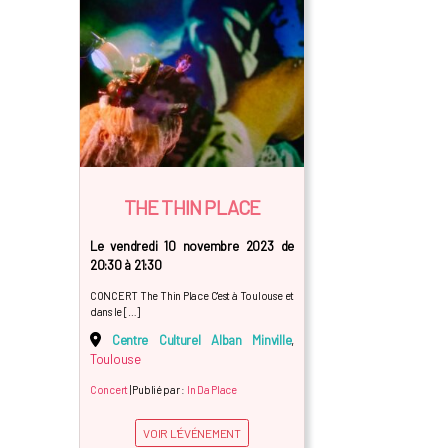
THE THIN PLACE
Le vendredi 10 novembre 2023 de
20:30 à 21:30
CONCERT The Thin Place C'est à Toulouse et
dans le […]
Centre Culturel Alban Minville
,
Toulouse
Concert
| Publié par :
In Da Place
VOIR L'ÉVÉNEMENT