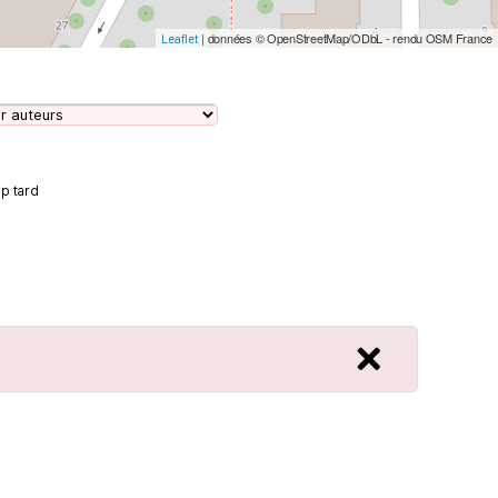
| données © OpenStreetMap/ODbL - rendu OSM France
Leaflet
op tard