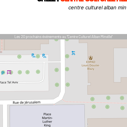
centre culturel alban minv
Les 20 prochains événements au "Centre Culturel Alban Minville"