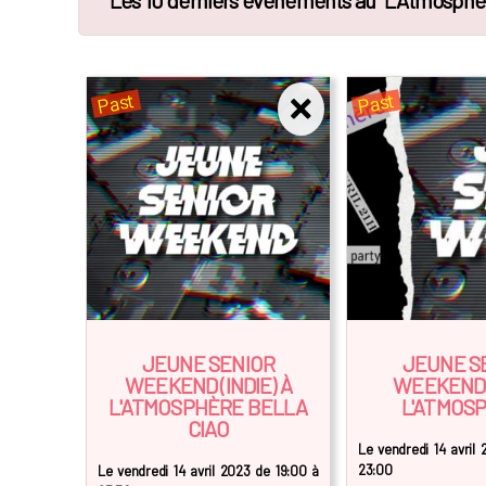
Les 10 derniers événements au "L'Atmosphè
Past
Past
JEUNE SENIOR
JEUNE S
WEEKEND (INDIE) À
WEEKEND 
L'ATMOSPHÈRE BELLA
L'ATMOS
CIAO
Le vendredi 14 avril
23:00
Le vendredi 14 avril 2023 de 19:00 à