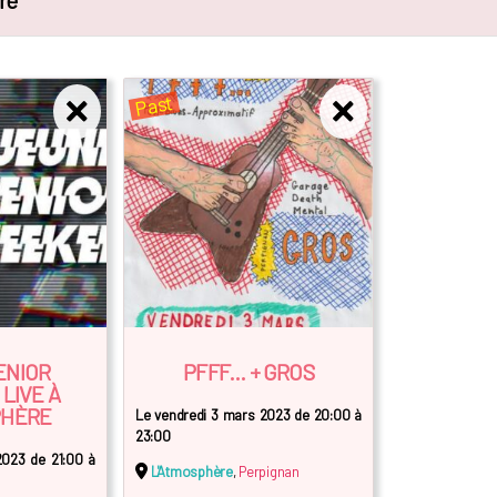
re"
Past
ENIOR
PFFF... + GROS
LIVE À
PHÈRE
Le vendredi 3 mars 2023 de 20:00 à
23:00
 2023 de 21:00 à
L'Atmosphère
,
Perpignan