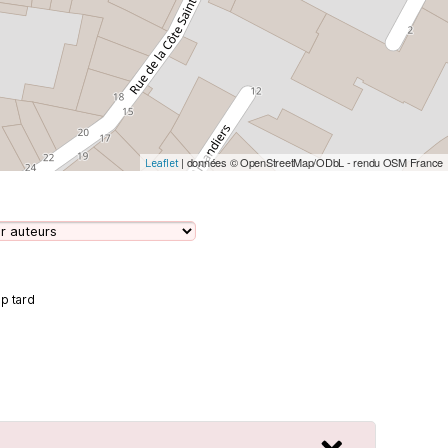
| données © OpenStreetMap/ODbL - rendu OSM France
Leaflet
op tard