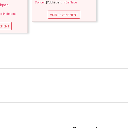
Concert
| Publié par :
In Da Place
ignan
hel Moimeme
VOIR L'ÉVÉNEMENT
NEMENT