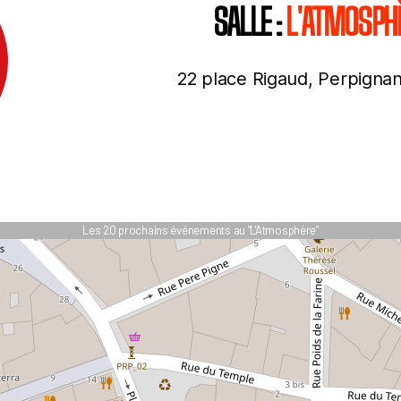
SALLE :
L'ATMOSPH
22 place Rigaud, Perpigna
Les 20 prochains événements au "L'Atmosphère"