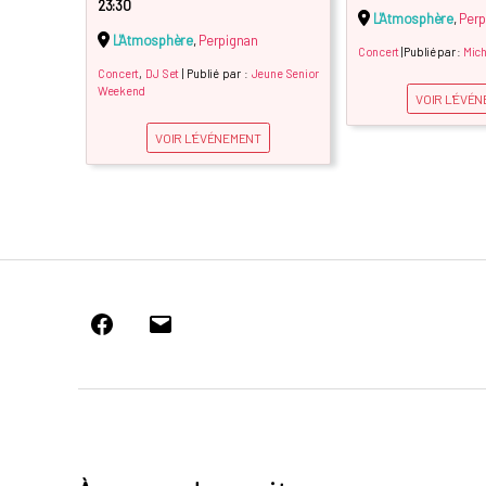
23:30
L'Atmosphère
,
Perp
L'Atmosphère
,
Perpignan
Concert
| Publié par :
Mic
Concert
,
DJ Set
| Publié par :
Jeune Senior
Weekend
VOIR L'ÉVÉ
VOIR L'ÉVÉNEMENT
Facebook
E-
mail