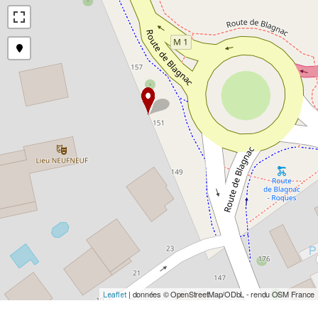
| données © OpenStreetMap/ODbL - rendu OSM France
Leaflet