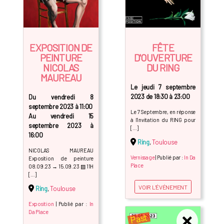
EXPOSITION DE
FÊTE
PEINTURE
D'OUVERTURE
NICOLAS
DU RING
MAUREAU
Le jeudi 7 septembre
2023 de 18:30 à 23:00
Du vendredi 8
septembre 2023 à 11:00
Le 7 Septembre, en réponse
Au vendredi 15
à l'invitation du RING pour
septembre 2023 à
[…]
16:00
Ring
,
Toulouse
NICOLAS MAUREAU
Vernissage
| Publié par :
In Da
Exposition de peinture
Place
08.09.23 → 15.09.23 ▨ 11H
[…]
VOIR L'ÉVÉNEMENT
Ring
,
Toulouse
Exposition
| Publié par :
In
Da Place
Past