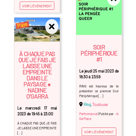
VOIR L'ÉVÉNEMENT
Past
SOIR
PÉRIPHÉRIQUE
À CHAQUE PAS
#1
QUE JE FAIS JE
LAISSE UNE
EMPREINTE
Le jeudi 25 mai 2023 de
DANS LE
18:30 à 23:59
PAYSAGE ●
RING est heureux de te
NADINE
présenter ce premier Soir
O'GARRA
Périphérique […]
Ring
,
Toulouse
Le mercredi 17 mai
2023 de 19:45 à 23:00
Performance
| Publié par :
In
Da Place
À CHAQUE PAS QUE JE FAIS
JE LAISSE UNE EMPREINTE
VOIR L'ÉVÉNEMENT
[…]