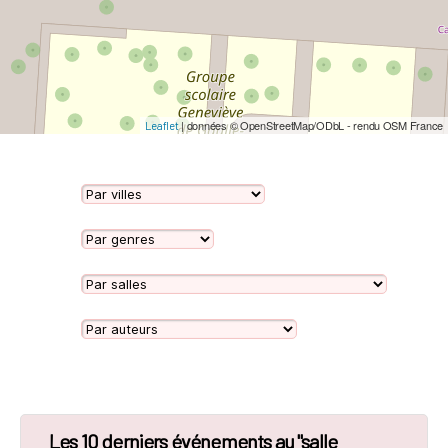
| données © OpenStreetMap/ODbL - rendu OSM France
Leaflet
Les 10 derniers événements au "salle