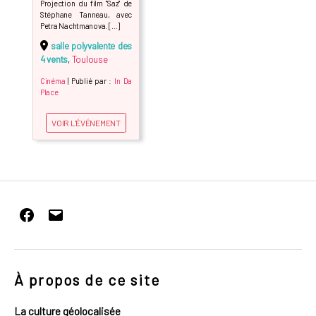
Projection du film "Saz" de
Stéphane Tanneau, avec
Petra Nachtmanova. […]
salle polyvalente des
4 vents
,
Toulouse
Cinéma
| Publié par :
In Da
Place
VOIR L'ÉVÉNEMENT
Facebook
E-
mail
À propos de ce site
La culture géolocalisée