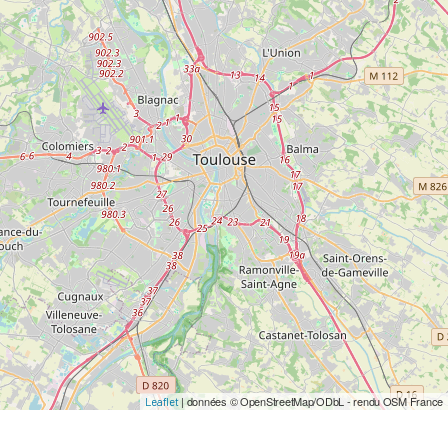
| données © OpenStreetMap/ODbL - rendu OSM France
Leaflet