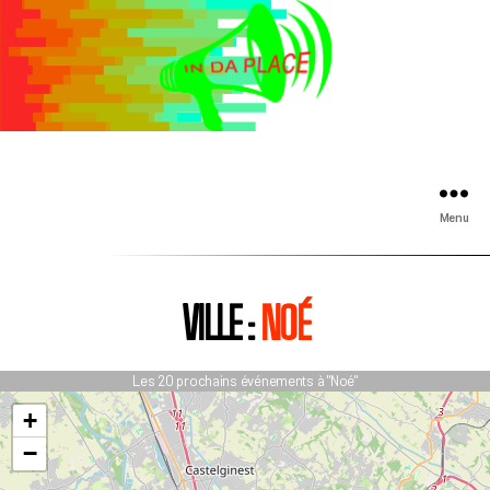
Menu
VILLE :
NOÉ
Les 20 prochains événements à "Noé"
+
−