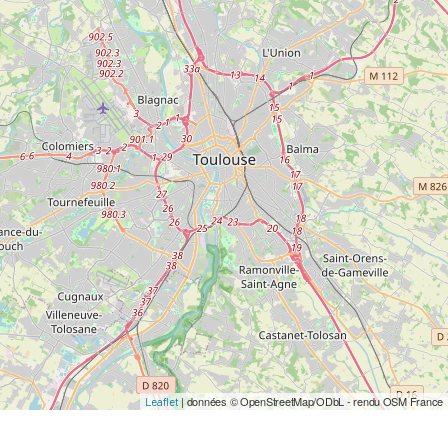
| données © OpenStreetMap/ODbL - rendu OSM France
Leaflet