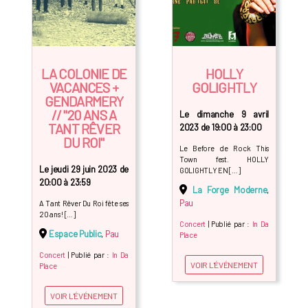
LA COLONIE DE
HOLLY
VACANCES +
GOLIGHTLY
GENDARMERY
// "20 ANS A
Le dimanche 9 avril
TANT RÊVER
2023 de 19:00 à 23:00
DU ROI"
Le Before de Rock This
Town fest. HOLLY
Le jeudi 29 juin 2023 de
GOLIGHTLY EN […]
20:00 à 23:59
La Forge Moderne
,
Pau
A Tant Rêver Du Roi fête ses
20 ans ! […]
Concert
| Publié par :
In Da
Espace Public
,
Pau
Place
Concert
| Publié par :
In Da
VOIR L'ÉVÉNEMENT
Place
VOIR L'ÉVÉNEMENT