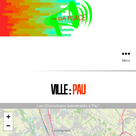
Menu
VILLE :
PAU
Les 20 prochains événements à "Pau"
+
−