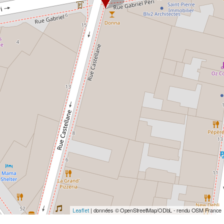
| données © OpenStreetMap/ODbL - rendu OSM France
Leaflet