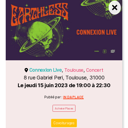
Connexion Live
Toulouse
Concert
,
,
8 rue Gabriel Peri, Toulouse, 31000
Le jeudi 15 juin 2023 de 19:00 à 22:30
Catégories
Publié par :
IN DA PLACE
Acheter Places
Covoiturages