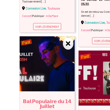
Toulouse revient […]
05:30
Connexion Live
,
Toulouse
On est de retour au Conn
dernier […]
Concert
| Publié par :
In Da Place
Connexion Live
,
To
VOIR L'ÉVÉNEMENT
Concert
| Publié par :
In D
Past
VOIR L'ÉVÉ
Past
𝗕𝗮𝗹 𝗣𝗼𝗽𝘂𝗹𝗮𝗶𝗿𝗲 𝗱𝘂 𝟭𝟰
𝗝𝘂𝗶𝗹𝗹𝗲𝘁