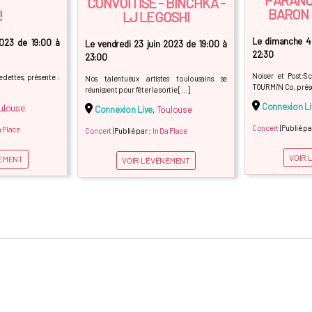
CONVOITISE - BINCHKA -
BARON 
!
LJ LEGOSHI
Le dimanche 4 
2023 de 19:00 à
Le vendredi 23 juin 2023 de 19:00 à
22:30
23:00
Noiser et Post:S
edettes, présente :
Nos talentueux artistes toulousains se
TOURMi'N Co, prése
réunissent pour fêter la sortie […]
Connexion Li
ulouse
Connexion Live
,
Toulouse
Concert
| Publié pa
a Place
Concert
| Publié par :
In Da Place
VOIR 
NEMENT
VOIR L'ÉVÉNEMENT