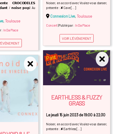
𝘀𝗲𝗻𝘁𝗲 𝗖𝗥𝗢𝗖𝗢𝗗𝗜𝗟𝗘𝗦
Noiser, en accord avec Voulez-vous danser,
𝗱𝗮𝗻𝘁 / 𝗻𝗼𝗶𝘀𝗲 𝗽𝗼𝗽) Au
présente : ✘ Cave […]
Connexion Live
,
Toulouse
ve
,
Toulouse
Concert
| Publié par :
In Da Place
r :
In Da Place
VOIR L'ÉVÉNEMENT
L'ÉVÉNEMENT
Past
EARTHLESS & FUZZY
GRASS
Le jeudi 15 juin 2023 de 19:00 à 22:30
Noiser, en accord avec Voulez-vous danser,
présente : ✘ Earthless […]
D VOID & LE