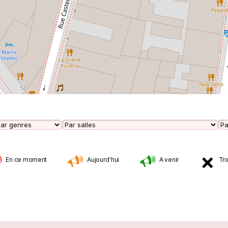
En ce moment
Aujourd'hui
A venir
Tr