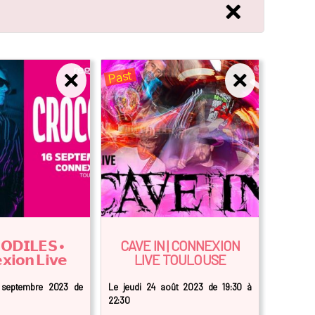
Past
𝗢𝗗𝗜𝗟𝗘𝗦 •
CAVE IN | CONNEXION
𝘅𝗶𝗼𝗻 𝗟𝗶𝘃𝗲
LIVE TOULOUSE
 septembre 2023 de
Le jeudi 24 août 2023 de 19:30 à
22:30