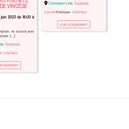
Connexion Live
,
Toulouse
DE VINCÈSE
Concert
| Publié par :
In Da Place
juin 2023 de 19:00 à
VOIR L'ÉVÉNEMENT
criptum, en accord avec
ntent : […]
ve
,
Toulouse
r :
In Da Place
L'ÉVÉNEMENT