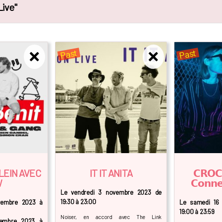
Live"
Past
Past
LEIN AVEC
IT IT ANITA
𝗖𝗥𝗢𝗖
W
𝗖𝗼𝗻𝗻𝗲
Le vendredi 3 novembre 2023 de
19:30 à 23:00
vembre 2023 à
Le samedi 16
19:00 à 23:59
Noiser, en accord avec The Link
embre 2023 à