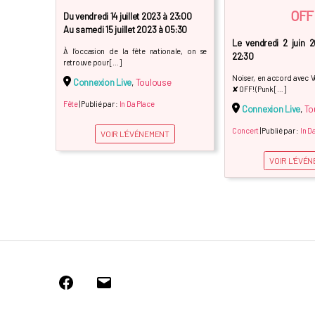
OFF
Du vendredi 14 juillet 2023 à 23:00
Au samedi 15 juillet 2023 à 05:30
Le vendredi 2 juin 
À l’occasion de la fête nationale, on se
22:30
retrouve pour […]
Noiser, en accord avec V
Connexion Live
,
Toulouse
✘ OFF! (Punk […]
Fête
| Publié par :
In Da Place
Connexion Live
,
To
Concert
| Publié par :
In D
VOIR L'ÉVÉNEMENT
VOIR L'ÉVÉ
Facebook
E-
mail