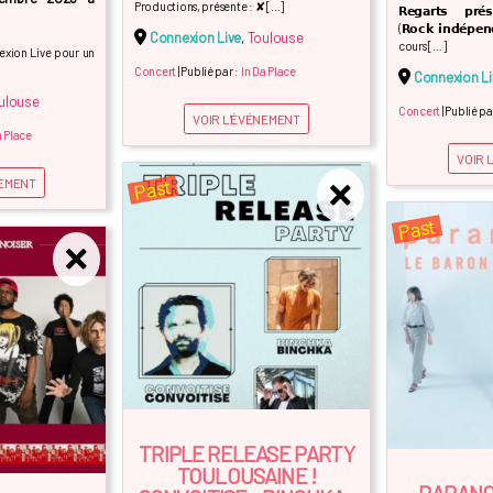
Productions, présente : ✘ […]
𝗥𝗲𝗴𝗮𝗿𝘁𝘀 𝗽𝗿𝗲́
(𝗥𝗼𝗰𝗸 𝗶𝗻𝗱𝗲́𝗽𝗲
Connexion Live
,
Toulouse
cours […]
exion Live pour un
Concert
| Publié par :
In Da Place
Connexion Li
ulouse
Concert
| Publié pa
VOIR L'ÉVÉNEMENT
a Place
VOIR 
Past
NEMENT
Past
TRIPLE RELEASE PARTY
TOULOUSAINE !
PARANOI