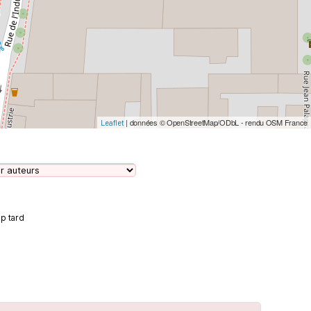
| données © OpenStreetMap/ODbL - rendu OSM France
Leaflet
op tard